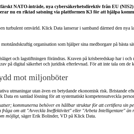
 färskt NATO-inträde, nya cybersäkerhetsdirektiv från EU (NIS2)
nserar nu en riktad satsning via plattformen K3 för att hjälpa k
 en turbulent omvärld. Klick Data lanserar i samband därmed den nya
l
otståndskraftig organisation som hjälper sina medborgare på bästa sät
släget och lagstiftningen förändras. Kraven på krisberedskap har i o
v på digital säkerhet och juridisk efterlevnad. För att inte tala om de 
ydd mot miljonböter
iva utmaningar utan även en betydande ekonomisk risk. Bristande efter
k Data en samlad lösning för att systematiskt kompetensutveckla perso
nsatser; kommunerna behöver en hållbar struktur för att certifiera sin 
åga om att "Avveckla Ineffektivitet" eller "Arbeta Intelligentare" än nå
om möjligt,
säger Erik Bolinder, VD på Klick Data.