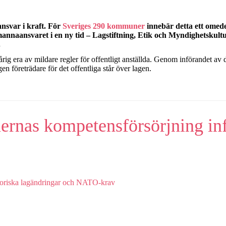
nsvar i kraft. För
Sveriges 290 kommuner
innebär detta ett omede
annaansvaret i en ny tid – Lagstiftning, Etik och Myndighetskult
.
g era av mildare regler för offentligt anställda. Genom införandet av de
gen företrädare för det offentliga står över lagen.
rnas kompetensförsörjning infö