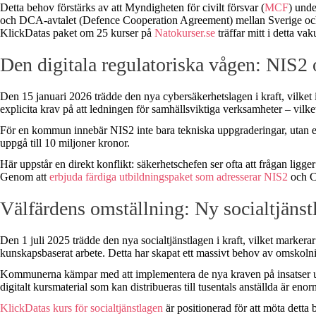
Detta behov förstärks av att Myndigheten för civilt försvar (
MCF
) unde
och DCA-avtalet (Defence Cooperation Agreement) mellan Sverige o
KlickDatas paket om 25 kurser
på
Natokurser
.se
träffar mitt i detta va
Den digitala regulatoriska vågen: NIS2
Den 15 januari 2026 trädde den nya cybersäkerhetslagen i kraft, vilket i
explicita krav på att ledningen för samhällsviktiga verksamheter – vil
För en kommun innebär NIS2 inte bara tekniska uppgraderingar, utan ett 
uppgå till 10 miljoner kronor.
Här uppstår en direkt konflikt: säkerhetschefen ser ofta att frågan li
Genom
att
erbjuda
färdiga utbildningspaket som adresserar
NIS2
och
CE
Välfärdens omställning: Ny socialtjänst
Den 1 juli 2025 trädde den nya socialtjänstlagen i kraft, vilket markerar 
kunskapsbaserat arbete. Detta har skapat ett massivt behov av omskoln
Kommunerna kämpar med att implementera de nya kraven på insatser ut
digitalt kursmaterial som kan distribueras till tusentals anställda är enor
KlickDatas kurs för
socialtjänstlagen
är
positionerad för att möta detta 