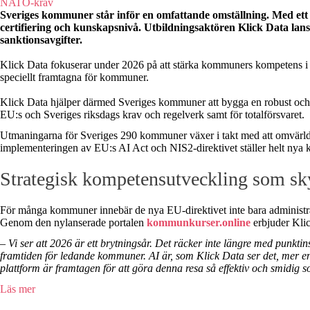
Sveriges kommuner står inför en omfattande omställning. Med ett
certifiering och kunskapsnivå. Utbildningsaktören Klick Data la
sanktionsavgifter.
Klick Data fokuserar under 2026 på att stärka kommuners kompetens i
speciellt framtagna för kommuner.
Klick Data hjälper därmed Sveriges kommuner att bygga en robust och m
EU:s och Sveriges riksdags krav och regelverk samt för totalförsvaret.
Utmaningarna för Sveriges 290 kommuner växer i takt med att omvärld
implementeringen av EU:s AI Act och NIS2-direktivet ställer helt nya kra
Strategisk kompetensutveckling som sk
För många kommuner innebär de nya EU-direktivet inte bara administrat
Genom den nylanserade portalen
kommunkurser.online
erbjuder Klic
– Vi ser att 2026 är ett brytningsår. Det räcker inte längre med punkti
framtiden för ledande kommuner. AI är, som Klick Data ser det, mer en fr
plattform är framtagen för att göra denna resa så effektiv och smidig s
Läs mer