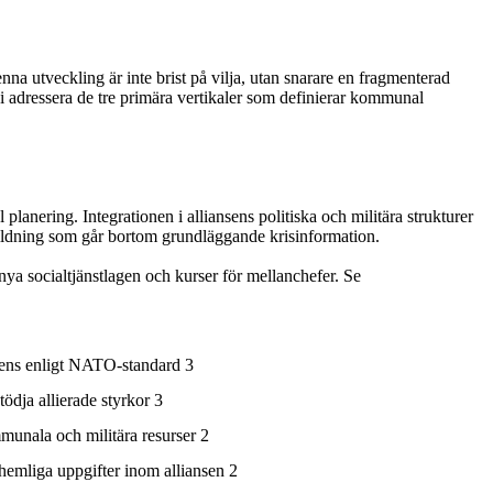
a utveckling är inte brist på vilja, utan snarare en fragmenterad
gi adressera de tre primära vertikaler som definierar kommunal
lanering. Integrationen i alliansens politiska och militära strukturer
bildning som går bortom grundläggande krisinformation.
ya socialtjänstlagen och kurser för mellanchefer. Se
iliens enligt NATO-standard 3
ödja allierade styrkor 3
unala och militära resurser 2
 hemliga uppgifter inom alliansen 2