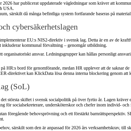
r 2026 har publicerat uppdaterade vägledningar som kräver att kommunal
ch USA.
kuum, särskilt då många befintliga system fortfarande baseras på materia
 och cybersäkerhetslagen
mplementerar EU:s NIS2-direktiv i svensk lag. Detta är en av de kraftfull
ket inkluderar kommunal förvaltning – genomgår utbildning.
organisatoriskt ansvar. Ledningsgrupper kan hållas personligt ansvariga
gger på HR:s bord för genomförande, medan HR upplever att de saknar de 
R-direktivet kan KlickData lösa denna interna blockering genom att le
lag (SoL)
det största skiftet i svensk socialpolitik på över fyrtio år. Lagen kräver 
ing för socialsekreterare, undersköterskor och chefer inom individ- oc
an föregående behovsprövning och ett förstärkt barnrättsperspektiv.
mt.
behov, särskilt som den är anpassad för 2026 års verksamhetskrav, till s