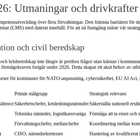
6: Utmaningar och drivkrafter
tensutveckling över flera förvaltningar. Den främsta barriären för denn
formar (LMS) med daterat innehåll. För att nå framgång måste vår strate
tion och civil beredskap
ch krisberedskap inte längre är perifera frågor utan kärnan i kommunal p
a förmågekraven fortgår under 2026. Detta skapar ett akut behov av ut
al kurser för kommuner för NATO-anpassning, cybersäkerhet, EU AI Act, n
Primär målgrupp
Strategisk relevans
ilience
Säkerhetschefer, krisledningsnämnder
Säkerställa nationell res
Tekniska nämnder, logistikansvariga
Förmåga att ta emot och st
Förvaltningschefer, mellanchefer
Koordinering mellan komm
)
CISO, nämndsekreterare
Hantering av kvalificerat