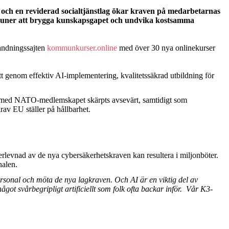
 och en reviderad socialtjänstlag ökar kraven på medarbetarnas
ommuner att brygga kunskapsgapet och undvika kostsamma
andningssajten
kommunkurser
.online
med över 30 nya onlinekurser
t genom effektiv AI-implementering, kvalitetssäkrad utbildning för
ch med NATO-medlemskapet skärpts avsevärt, samtidigt som
krav EU ställer på hållbarhet.
levnad av de nya cybersäkerhetskraven kan resultera i miljonböter.
nalen.
personal och möta de nya lagkraven. Och AI är en viktig del av
got svårbegripligt artificiellt som folk ofta backar inför. Vår K3-