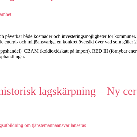
e och påverkar både kostnader och investeringsmöjligheter för kommuner
 de energi- och miljöansvariga en konkret översikt över vad som gäller
släppshandel), CBAM (koldioxidskatt på import), RED III (förnybar ene
pphandlingar.
istorisk lagskärpning – Ny cer