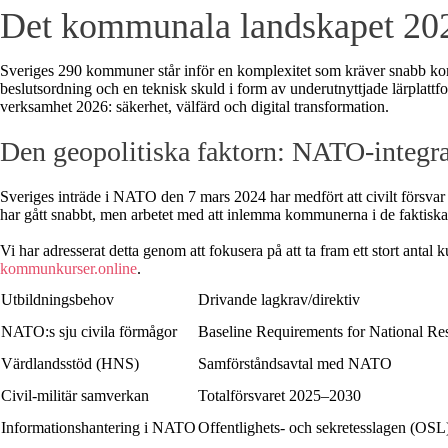
Det kommunala landskapet 202
Sveriges 290 kommuner står inför en komplexitet som kräver snabb kompe
beslutsordning och en teknisk skuld i form av underutnyttjade lärplatt
verksamhet 2026: säkerhet, välfärd och digital transformation.
Den geopolitiska faktorn: NATO-integra
Sveriges inträde i NATO den 7 mars 2024 har medfört att civilt försvar o
har gått snabbt, men arbetet med att inlemma kommunerna i de faktisk
Vi har adresserat detta genom att fokusera på att ta fram ett stort ant
kommunkurser.online
.
Utbildningsbehov
Drivande lagkrav/direktiv
NATO:s sju civila förmågor
Baseline Requirements for National Res
Värdlandsstöd (HNS)
Samförståndsavtal med NATO
Civil-militär samverkan
Totalförsvaret 2025–2030
Informationshantering i NATO
Offentlighets- och sekretesslagen (OSL