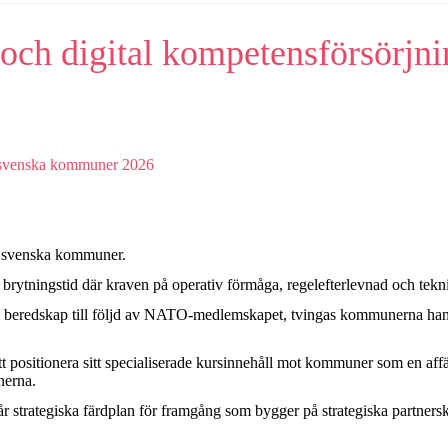
och digital kompetensförsörjn
ör svenska kommuner.
rytningstid där kraven på operativ förmåga, regelefterlevnad och teknis
il beredskap till följd av NATO-medlemskapet, tvingas kommunerna hanter
 positionera sitt specialiserade kursinnehåll mot kommuner som en affärs
nerna.
 strategiska färdplan för framgång som bygger på strategiska partnersk