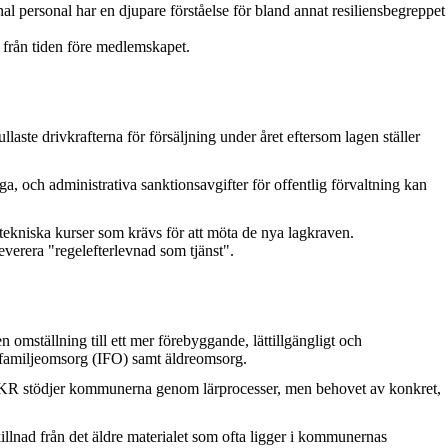
 personal har en djupare förståelse för bland annat resiliensbegreppet
l från tiden före medlemskapet.
aste drivkrafterna för försäljning under året eftersom lagen ställer
, och administrativa sanktionsavgifter för offentlig förvaltning kan
tekniska kurser som krävs för att möta de nya lagkraven.
verera "regelefterlevnad som tjänst".
en omställning till ett mer förebyggande, lättillgängligt och
h familjeomsorg (IFO) samt äldreomsorg.
 SKR stödjer kommunerna genom lärprocesser, men behovet av konkret,
killnad från det äldre materialet som ofta ligger i kommunernas