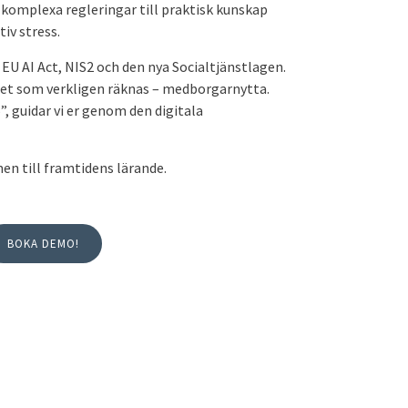
 komplexa regleringar till praktisk kunskap
iv stress.
EU AI Act, NIS2 och den nya Socialtjänstlagen.
r det som verkligen räknas – medborgarnytta.
”, guidar vi er genom den digitala
en till framtidens lärande.
BOKA DEMO!