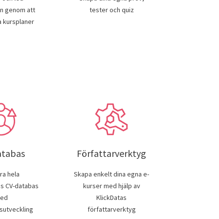
en genom att
tester och quiz
 kursplaner
atabas
Författarverktyg
ra hela
Skapa enkelt dina egna e-
ns CV-databas
kurser med hjälp av
ed
KlickDatas
utveckling
författarverktyg