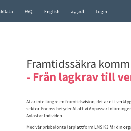
ckData
FAQ
English
العربية
Login
Framtidssäkra komm
- Från lagkrav till v
AI är inte längre en framtidsvision, det är ett verk
sektor. För oss betyder AI att vi Anpassar Inlärning
Avlastar Individen.
Med vår prisbelönta lärplattform LMS K3 får din org