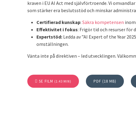
kraven i EU AI Act med självförtroende. Vi omvandlar
som stärker era beslutsstöd och minskar administrat
Certifierad kunskap
:
Säkra kompetensen
inom 
Effektivitet i fokus
: Frigör tid och resurser fö
Expertstöd:
Ledda av ”AI Expert of the Year 2025
omställningen.
Vänta inte på direktiven – led utvecklingen. Välkomm
SE FILM
PDF (18 MB)
(1:43 MIN)