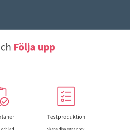
ch
Följa upp
planer
Testproduktion
 och led
Skapa dina egna prov,