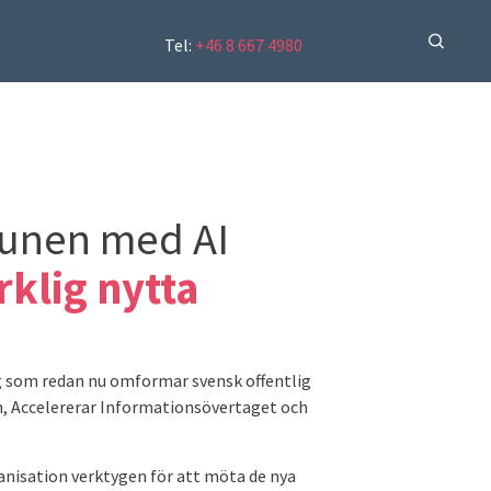
Tel:
+46 8 667 4980
unen med AI
erklig nytta
tyg som redan nu omformar svensk offentlig
en, Accelererar Informationsövertaget och
anisation verktygen för att möta de nya