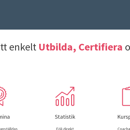
att enkelt
Utbilda, Certifiera
o
mina
Statistik
Kurs
 anställdas
Följ direkt
Coacha