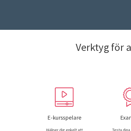
Verktyg för 
E-kursspelare
Exa
Hjälper dig enkelt att
Testa dina