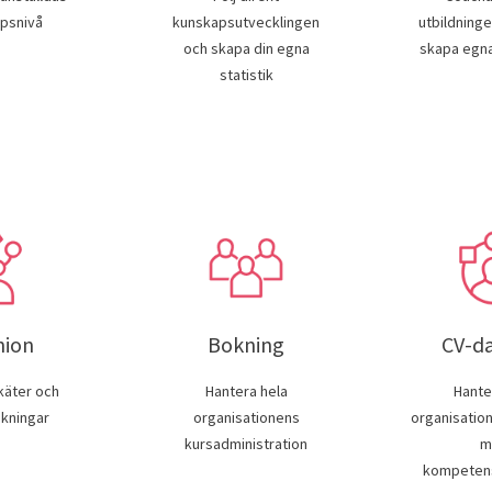
psnivå
kunskapsutvecklingen
utbildning
och skapa din egna
skapa egna
statistik
nion
Bokning
CV-d
käter och
Hantera hela
Hante
kningar
organisationens
organisatio
kursadministration
m
kompetens