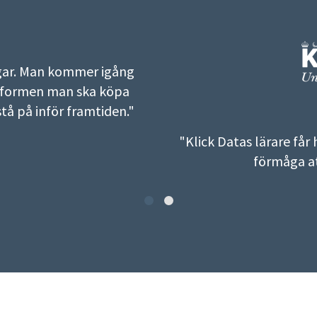
ngar. Man kommer igång
attformen man ska köpa
tå på inför framtiden."
"Klick Datas lärare få
förmåga at