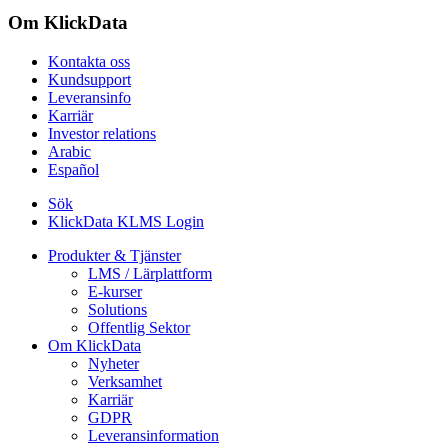
Om KlickData
Kontakta oss
Kundsupport
Leveransinfo
Karriär
Investor relations
Arabic
Español
Sök
KlickData KLMS Login
Produkter & Tjänster
LMS / Lärplattform
E-kurser
Solutions
Offentlig Sektor
Om KlickData
Nyheter
Verksamhet
Karriär
GDPR
Leveransinformation