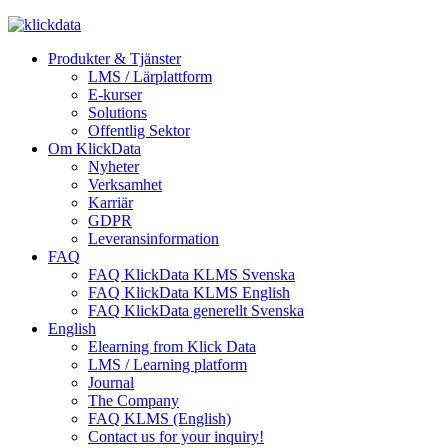
Produkter & Tjänster
LMS / Lärplattform
E-kurser
Solutions
Offentlig Sektor
Om KlickData
Nyheter
Verksamhet
Karriär
GDPR
Leveransinformation
FAQ
FAQ KlickData KLMS Svenska
FAQ KlickData KLMS English
FAQ KlickData generellt Svenska
English
Elearning from Klick Data
LMS / Learning platform
Journal
The Company
FAQ KLMS (English)
Contact us for your inquiry!