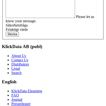
Please let us
know your message.
Säkerhetsfråga
Felaktigt värde
Skicka
KlickData AB (publ)
About Us
Contact Us
Distributors
Legal
Search
English
KlickData Elearning
FAQ
Journal
Pressreleaser