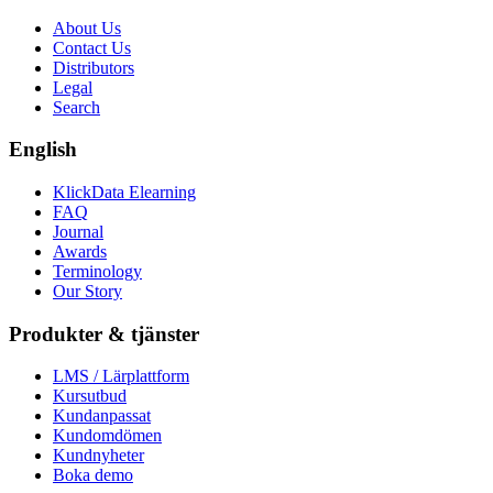
About Us
Contact Us
Distributors
Legal
Search
English
KlickData Elearning
FAQ
Journal
Awards
Terminology
Our Story
Produkter & tjänster
LMS / Lärplattform
Kursutbud
Kundanpassat
Kundomdömen
Kundnyheter
Boka demo