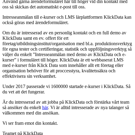
Använd gärna ärendeformuläret här till höger vid din kontakt med
oss så skickas det automatiskt e-post till oss.
Intresseanmälan till e-kurser och LMS lärplattformen KlickData kan
också göras med ärendeformuläret.
Om du är intresserad av en personlig kontakt och en full demo av
KlickData samt en ev. offert för ert
företag/utbildningsinstitut/organisation med bl.a. produktionsverktyg
för egna tester och certifieringar, statistik och uppföljningsverktyg så
väljer du enkelt ”Intresseanmälan med demo av KlickData och e-
kurser” i formuläret till höger. KlickData är ett webbaserat LMS
med e-kurser från Klick Data som innehåller allt ett företag eller
organisation behöver för att proccesstyra, kvalitetssäkra och
effektivisera sin verksamhet.
Under 2017 passerade vi 1600000 startade e-kurser i KlickData. Så
du vet att det fungerar.
Är du intresserad av att jobba på KlickData och förstärka vårt team
så ansöker du enkelt
här
. Vi är alltid intresserade av nya talanger så
välkommen med din ansökan.
Vi ser fram emot din kontakt.
Teamet på KlickData