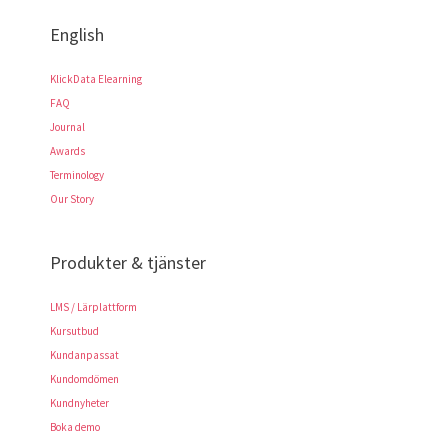
English
KlickData Elearning
FAQ
Journal
Awards
Terminology
Our Story
Produkter & tjänster
LMS / Lärplattform
Kursutbud
Kundanpassat
Kundomdömen
Kundnyheter
Boka demo