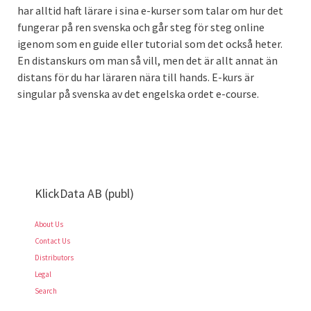
Mattias Dahlqvist
har alltid haft lärare i sina e-kurser som talar om hur det
Vad kan kalkeras, Snabbkalkera, Bildkalkeringspanelen
fungerar på ren svenska och går steg för steg online
Pris:
igenom som en guide eller tutorial som det också heter.
En distanskurs om man så vill, men det är allt annat än
995 kr exkl. moms
distans för du har läraren nära till hands. E-kurs är
singular på svenska av det engelska ordet e-course.
KlickData AB (publ)
About Us
Contact Us
Distributors
Legal
Search