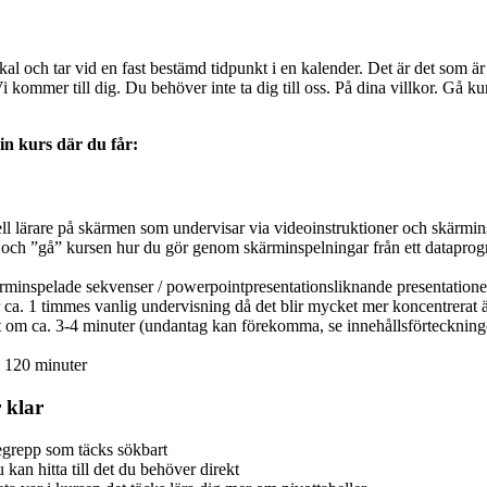
okal och tar vid en fast bestämd tidpunkt i en kalender. Det är det som ä
 kommer till dig. Du behöver inte ta dig till oss. På dina villkor. Gå kur
din kurs där du får:
ll lärare på skärmen som undervisar via videoinstruktioner och skärmin
dig och ”gå” kursen hur du gör genom skärminspelningar från ett datapr
ärminspelade sekvenser / powerpointpresentationsliknande presentatione
 ca. 1 timmes vanlig undervisning då det blir mycket mer koncentrerat ä
itt om ca. 3-4 minuter (undantag kan förekomma, se innehållsförteckning
. 120 minuter
r klar
begrepp som täcks sökbart
kan hitta till det du behöver direkt