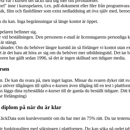
a var i kursen det täcks lära dig mer om pivottabeller.
el" inne i kursspelaren, t.ex. pdf-dokument eller filer från programv
k, film och flashfilmer som extra nedladdning att öva själv med, bero
s du kan. Inga begränsningar så länge kontot är öppet.
elaren befinner sig.
er vid beställningen. Den personens e-mail är licenstagarens personlig
är stängt.
 månader. Om du behöver längre kurstid än så förlänger vi kontot utan ex
art är det bara att höra av sig om du behöver mer utbildningstid. Det tar 
oren har gällt sedan 1996, så det är ingen skillnad sen tidigare media.
rsen
en. De kan du svara på, men inget lagras. Missar du svaren dyker rätt sva
u utöver tillgången till själva e-kursen även tillgång till en test i platt
äggs dina nybeställda e-kurser till de gamla du beställt tidigare. Ditt 
se förlängning)
 diplom på när du är klar
 KlickData som kursleverantör om du har mer än 75% rätt. Du tar testern
e blir funktionaliten med sökningen i plattformen. Du kan söka på ordet t