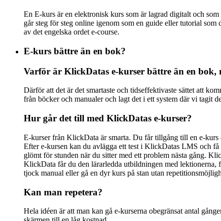
En E-kurs är en elektronisk kurs som är lagrad digitalt och som
går steg för steg online igenom som en guide eller tutorial som d
av det engelska ordet e-course.
E-kurs bättre än en bok?
Varför är KlickDatas e-kurser bättre än en bok, m
Därför att det är det smartaste och tidseffektivaste sättet att 
från böcker och manualer och lagt det i ett system där vi tagit
Hur går det till med KlickDatas e-kurser?
E-kurser från KlickData är smarta. Du får tillgång till en e-ku
Efter e-kursen kan du avlägga ett test i KlickDatas LMS och få 
glömt för stunden när du sitter med ett problem nästa gång. Kli
KlickData får du den lärarledda utbildningen med lektionerna, f
tjock manual eller gå en dyr kurs på stan utan repetitionsmöjligh
Kan man repetera?
Hela idéen är att man kan gå e-kurserna obegränsat antal gånger.
skärmen till en låg kostnad.