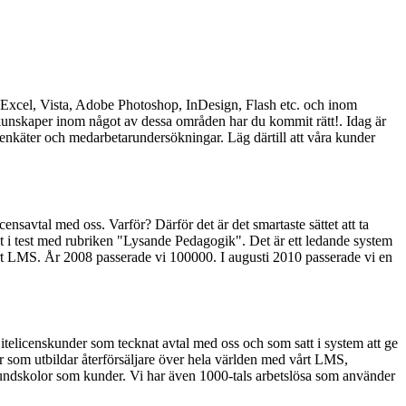
d, Excel, Vista, Adobe Photoshop, InDesign, Flash etc. och inom
a kunskaper inom något av dessa områden har du kommit rätt!. Idag är
enkäter och medarbetarundersökningar. Läg därtill att våra kunder
censavtal med oss. Varför? Därför det är det smartaste sättet att ta
i test med rubriken "Lysande Pedagogik". Det är ett ledande system
rt LMS. År 2008 passerade vi 100000. I augusti 2010 passerade vi en
Sitelicenskunder som tecknat avtal med oss och som satt i system att ge
ner som utbildar återförsäljare över hela världen med vårt LMS,
grundskolor som kunder. Vi har även 1000-tals arbetslösa som använder