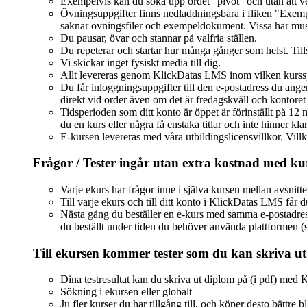
Exempelvis kan du söka upp ordet "pivot" och utan att vet
Övningsuppgifter finns nedladdningsbara i fliken "Exemp
saknar övningsfiler och exempeldokument. Vissa har musi
Du pausar, övar och stannar på valfria ställen.
Du repeterar och startar hur många gånger som helst. Till
Vi skickar inget fysiskt media till dig.
Allt levereras genom KlickDatas LMS inom vilken kurssp
Du får inloggningsuppgifter till den e-postadress du ang
direkt vid order även om det är fredagskväll och kontoret 
Tidsperioden som ditt konto är öppet är förinställt på 12
du en kurs eller några få enstaka titlar och inte hinner kl
E-kursen levereras med våra utbildingslicensvillkor. Villk
Frågor / Tester ingår utan extra kostnad med ku
Varje ekurs har frågor inne i själva kursen mellan avsnitt
Till varje ekurs och till ditt konto i KlickDatas LMS får d
Nästa gång du beställer en e-kurs med samma e-postadress l
du beställt under tiden du behöver använda plattformen (
Till ekursen kommer tester som du kan skriva ut
Dina testresultat kan du skriva ut diplom på (i pdf) med
Sökning i ekursen eller globalt
Ju fler kurser du har tillgång till, och köper desto bättr