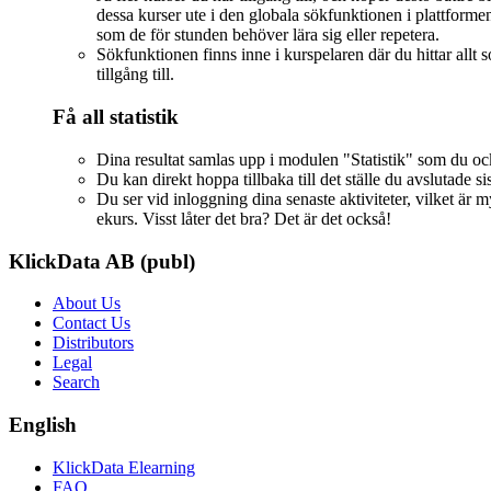
dessa kurser ute i den globala sökfunktionen i plattformen.
som de för stunden behöver lära sig eller repetera.
Sökfunktionen finns inne i kurspelaren där du hittar allt s
tillgång till.
Få all statistik
Dina resultat samlas upp i modulen "Statistik" som du ocks
Du kan direkt hoppa tillbaka till det ställe du avslutade sis
Du ser vid inloggning dina senaste aktiviteter, vilket ä
ekurs. Visst låter det bra? Det är det också!
KlickData AB (publ)
About Us
Contact Us
Distributors
Legal
Search
English
KlickData Elearning
FAQ