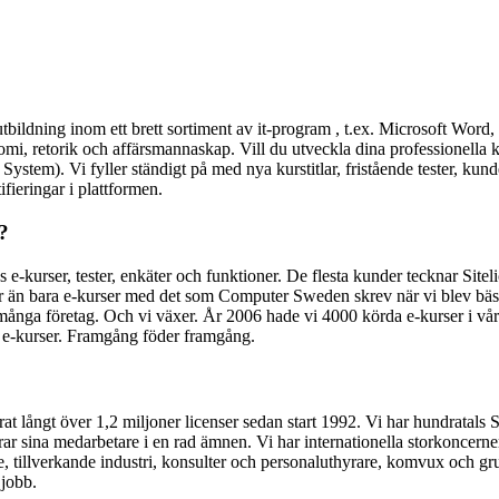
utbildning inom ett brett sortiment av it-program , t.ex. Microsoft Wor
nomi, retorik och affärsmannaskap. Vill du utveckla dina professionell
em). Vi fyller ständigt på med nya kurstitlar, fristående tester, kund
ifieringar i plattformen.
?
s e-kurser, tester, enkäter och funktioner. De flesta kunder tecknar Siteli
 än bara e-kurser med det som Computer Sweden skrev när vi blev bäst 
ånga företag. Och vi växer. År 2006 hade vi 4000 körda e-kurser i vå
de e-kurser. Framgång föder framgång.
t långt över 1,2 miljoner licenser sedan start 1992. Vi har hundratals 
ierar sina medarbetare i en rad ämnen. Vi har internationella storkoncer
are, tillverkande industri, konsulter och personaluthyrare, komvux och 
 jobb.