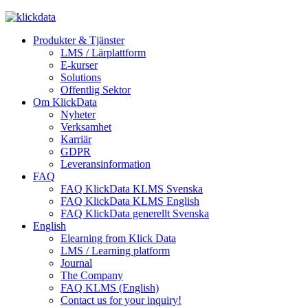
Produkter & Tjänster
LMS / Lärplattform
E-kurser
Solutions
Offentlig Sektor
Om KlickData
Nyheter
Verksamhet
Karriär
GDPR
Leveransinformation
FAQ
FAQ KlickData KLMS Svenska
FAQ KlickData KLMS English
FAQ KlickData generellt Svenska
English
Elearning from Klick Data
LMS / Learning platform
Journal
The Company
FAQ KLMS (English)
Contact us for your inquiry!