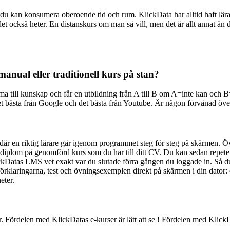
 du kan konsumera oberoende tid och rum. KlickData har alltid haft lära
et också heter. En distanskurs om man så vill, men det är allt annat än d
anual eller traditionell kurs på stan?
komma till kunskap och får en utbildning från A till B om A=inte kan och 
 det bästa från Google och det bästa från Youtube. Är någon förvånad öve
rs där en riktig lärare går igenom programmet steg för steg på skärmen.
diplom på genomförd kurs som du har till ditt CV. Du kan sedan repetera
ckDatas LMS vet exakt var du slutade förra gången du loggade in. Så du
örklaringarna, test och övningsexemplen direkt på skärmen i din dator: 
eter.
 Fördelen med KlickDatas e-kurser är lätt att se ! Fördelen med KlickDat