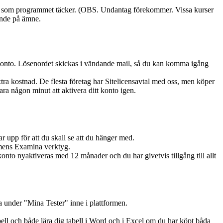
ara som programmet täcker. (OBS. Undantag förekommer. Vissa kurser
ende på ämne.
a konto. Lösenordet skickas i vändande mail, så du kan komma igång
tra kostnad. De flesta företag har Sitelicensavtal med oss, men köper
bara någon minut att aktivera ditt konto igen.
r upp för att du skall se att du hänger med.
formens Examina verktyg.
konto nyaktiveras med 12 månader och du har givetvis tillgång till allt
a under "Mina Tester" inne i plattformen.
abell och både lära dig tabell i Word och i Excel om du har köpt båda