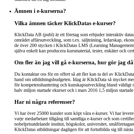
Ämnen i e-kurserna?
Vilka ämnen täcker KlickDatas e-kurser?
KlickData AB (publ) är ett företag som erbjuder interaktiv data
området affärsutveckling, som t.ex. säljträning, ledarskap, eko
de över 200 stycken i KlickDatas LMS (Learning Management Syst
själva enkelt kan producera kursmaterial, tester, enkäter och cert
Om fler än jag vill gå e-kurserna, hur gör jag då
Du kontaktar oss för en offert så att fler kan ta del av KlickData
hand om utbildningsbudgeten. Idag är KlickData så mycket mer
för kompetenshantering och kunskapsutveckling bland väldigt m
halv miljon startade ekurser och i mars 2016 1,5 miljon starta
Har ni några referenser?
Vi har över 25000 kunder som köpt våra e-kurser. Vi har leverera
varje medarbetare tillgång till samtliga e-kurser och som certif
nobelprisutdelande institut, högskolor, universitet, småföretag
KlickDatas utbildningar dagligen för att fortutbilda sig till nästa