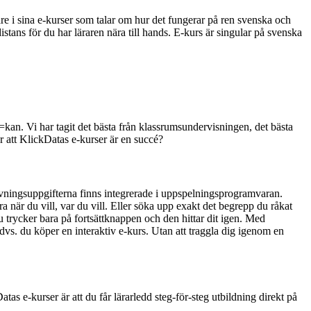
re i sina e-kurser som talar om hur det fungerar på ren svenska och
istans för du har läraren nära till hands. E-kurs är singular på svenska
B=kan. Vi har tagit det bästa från klassrumsundervisningen, det bästa
r att KlickDatas e-kurser är en succé?
 Övningsuppgifterna finns integrerade i uppspelningsprogramvaran.
 när du vill, var du vill. Eller söka upp exakt det begrepp du råkat
 trycker bara på fortsättknappen och den hittar dit igen. Med
dvs. du köper en interaktiv e-kurs. Utan att traggla dig igenom en
as e-kurser är att du får lärarledd steg-för-steg utbildning direkt på