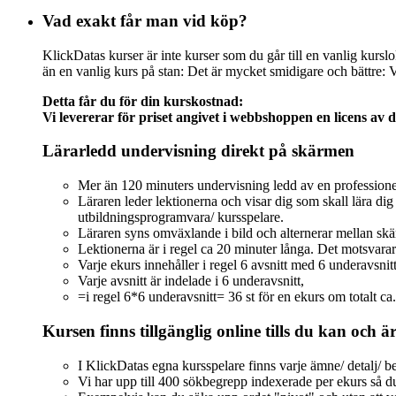
Vad exakt får man vid köp?
KlickDatas kurser är inte kurser som du går till en vanlig kursl
än en vanlig kurs på stan: Det är mycket smidigare och bättre: Vi
Detta får du för din kurskostnad:
Vi levererar för priset angivet i webbshoppen en licens av 
Lärarledd undervisning direkt på skärmen
Mer än 120 minuters undervisning ledd av en professione
Läraren leder lektionerna och visar dig som skall lära 
utbildningsprogramvara/ kursspelare.
Läraren syns omväxlande i bild och alternerar mellan sk
Lektionerna är i regel ca 20 minuter långa. Det motsvarar
Varje ekurs innehåller i regel 6 avsnitt med 6 underavsn
Varje avsnitt är indelade i 6 underavsnitt,
=i regel 6*6 underavsnitt= 36 st för en ekurs om totalt ca
Kursen finns tillgänglig online tills du kan och ä
I KlickDatas egna kursspelare finns varje ämne/ detalj/ 
Vi har upp till 400 sökbegrepp indexerade per ekurs så du 