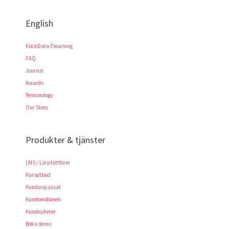
English
KlickData Elearning
FAQ
Journal
Awards
Terminology
Our Story
Produkter & tjänster
LMS / Lärplattform
Kursutbud
Kundanpassat
Kundomdömen
Kundnyheter
Boka demo