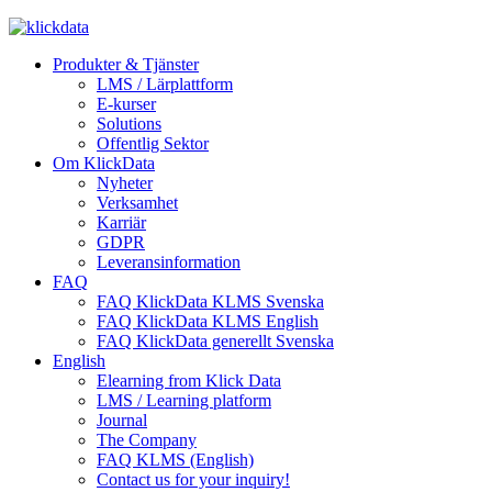
Produkter & Tjänster
LMS / Lärplattform
E-kurser
Solutions
Offentlig Sektor
Om KlickData
Nyheter
Verksamhet
Karriär
GDPR
Leveransinformation
FAQ
FAQ KlickData KLMS Svenska
FAQ KlickData KLMS English
FAQ KlickData generellt Svenska
English
Elearning from Klick Data
LMS / Learning platform
Journal
The Company
FAQ KLMS (English)
Contact us for your inquiry!