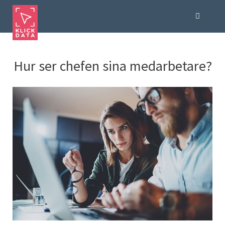
Hur ser chefen sina medarbetare?