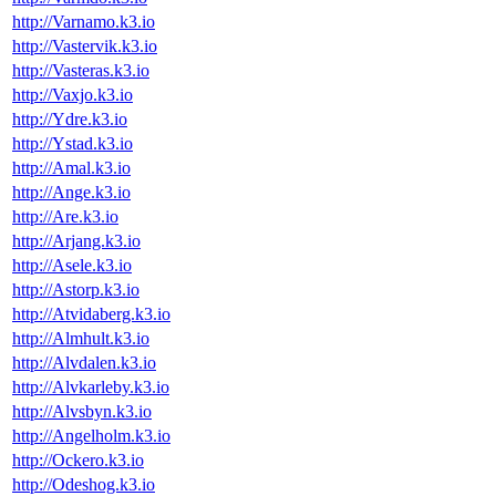
http://Varnamo.k3.io
http://Vastervik.k3.io
http://Vasteras.k3.io
http://Vaxjo.k3.io
http://Ydre.k3.io
http://Ystad.k3.io
http://Amal.k3.io
http://Ange.k3.io
http://Are.k3.io
http://Arjang.k3.io
http://Asele.k3.io
http://Astorp.k3.io
http://Atvidaberg.k3.io
http://Almhult.k3.io
http://Alvdalen.k3.io
http://Alvkarleby.k3.io
http://Alvsbyn.k3.io
http://Angelholm.k3.io
http://Ockero.k3.io
http://Odeshog.k3.io