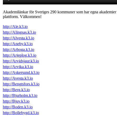
Akademilänkar för Sveriges 290 kommuner som har egna akademier 
plattform. Välkommen!
http://Ale.k3.io
http://Alingsas.k3.io
http://Alvesta.k3.io
http://Aneby.k3.io
http://Arboga.k3.io
http://Arjeplog.k3.io
http://Arvidsjaur.k3.io
http://Arvika.k3.io
http://Askersund.k3.io
http://Avesta.k3.io
http://Bengtsfors.k3.io
http://Berg.k3.io
http://Bjurholm.k3.io
http://Bjuv.k3.io
http://Boden.k3.io
http://Bollebygd.k3.io