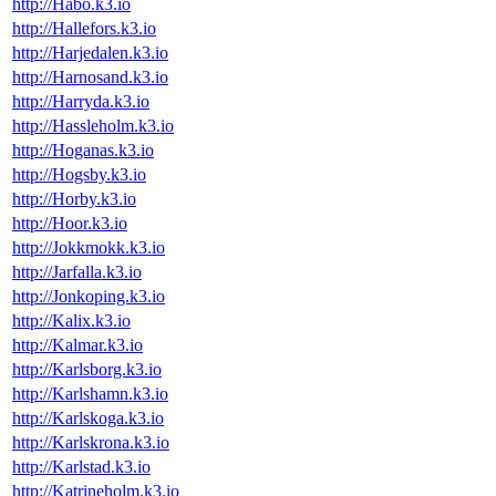
http://Habo.k3.io
http://Hallefors.k3.io
http://Harjedalen.k3.io
http://Harnosand.k3.io
http://Harryda.k3.io
http://Hassleholm.k3.io
http://Hoganas.k3.io
http://Hogsby.k3.io
http://Horby.k3.io
http://Hoor.k3.io
http://Jokkmokk.k3.io
http://Jarfalla.k3.io
http://Jonkoping.k3.io
http://Kalix.k3.io
http://Kalmar.k3.io
http://Karlsborg.k3.io
http://Karlshamn.k3.io
http://Karlskoga.k3.io
http://Karlskrona.k3.io
http://Karlstad.k3.io
http://Katrineholm.k3.io