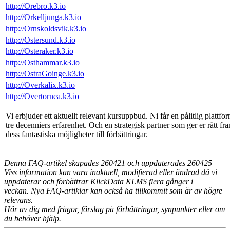
http://Orebro.k3.io
http://Orkelljunga.k3.io
http://Ornskoldsvik.k3.io
http://Ostersund.k3.io
http://Osteraker.k3.io
http://Osthammar.k3.io
http://OstraGoinge.k3.io
http://Overkalix.k3.io
http://Overtornea.k3.io
Vi erbjuder ett aktuellt relevant kursuppbud. Ni får en pålitlig plattf
tre decenniers erfarenhet. Och en strategisk partner som ger er rätt 
dess fantastiska möjligheter till förbättringar.
Denna FAQ-artikel skapades 260421 och uppdaterades
260425
Viss information kan vara inaktuell, modifierad eller ändrad då vi
uppdaterar och förbättrar KlickData KLMS flera gånger i
veckan. Nya FAQ-artiklar kan också ha tillkommit som är av högre
relevans.
Hör av dig med frågor, förslag på förbättringar, synpunkter eller om
du behöver hjälp.