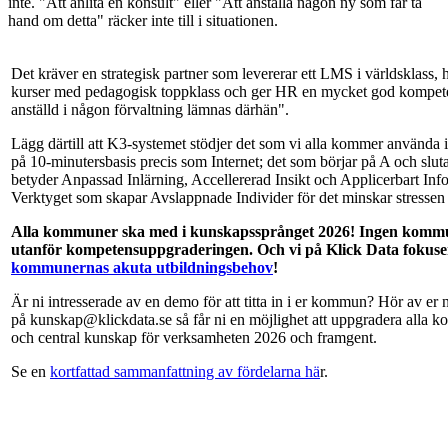
inte. "Att anlita en konsult" eller "Att anställa någon ny som får ta
hand om detta" räcker inte till i situationen.
Det kräver en strategisk partner som levererar ett LMS i världsklass, h
kurser med pedagogisk toppklass och ger HR en mycket god kompeten
anställd i någon förvaltning lämnas därhän".
Lägg därtill att K3-systemet stödjer det som vi alla kommer använda i
på 10-minutersbasis precis som Internet; det som börjar på A och slut
betyder Anpassad Inlärning, Accellererad Insikt och Applicerbart Inf
Verktyget som skapar Avslappnade Individer för det minskar stressen r
Alla kommuner ska med i kunskapssprånget 2026! Ingen kommun
utanför kompetensuppgraderingen. Och vi på Klick Data fokusera
kommunernas akuta utbildningsbehov
!
Är ni intresserade av en demo för att titta in i er kommun? Hör av er
på
kunskap@klickdata.se
så får ni en möjlighet att uppgradera alla k
och central kunskap för verksamheten 2026 och framgent.
Se en
kortfattad sammanfattning av fördelarna hä
r.