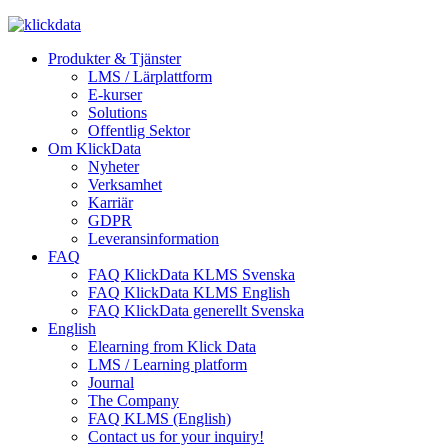
Produkter & Tjänster
LMS / Lärplattform
E-kurser
Solutions
Offentlig Sektor
Om KlickData
Nyheter
Verksamhet
Karriär
GDPR
Leveransinformation
FAQ
FAQ KlickData KLMS Svenska
FAQ KlickData KLMS English
FAQ KlickData generellt Svenska
English
Elearning from Klick Data
LMS / Learning platform
Journal
The Company
FAQ KLMS (English)
Contact us for your inquiry!