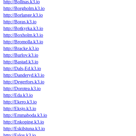
http://Bollnas.k3.io
http://Borgholm.k3.io
http://Borlange.k3.io
http://Boras.k3.io
http://Botkyrka.k3.io
http://Boxholm.k3.io
http://Bromolla.k3.io
http://Bracke.k3.io
http://Burlov.k3.io
http://Bastad.k3.io
http://Dals-Ed.k3.io
http://Danderyd.k3.io
http://Degerfors.k3.io
http://Dorotea.k3.io
http://Eda.k3.io
http://Ekero.k3.io
http://Eksjo.k3.io
http://Emmaboda.k3.io
http://Enkoping.k3.io
http://Eskilstuna.k3.io
http://Eslov.k3.io