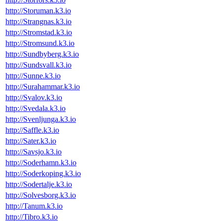
http://Storuman.k3.io
http://Strangnas.k3.io
http://Stromstad.k3.io
http://Stromsund.k3.io
http://Sundbyberg.k3.io
http://Sundsvall.k3.io
http://Sunne.k3.io
http://Surahammar.k3.io
http://Svalov.k3.io
http://Svedala.k3.io
http://Svenljunga.k3.io
http://Saffle.k3.io
http://Sater.k3.io
http://Savsjo.k3.io
http://Soderhamn.k3.io
http://Soderkoping.k3.io
http://Sodertalje.k3.io
http://Solvesborg.k3.io
http://Tanum.k3.io
http://Tibro.k3.io