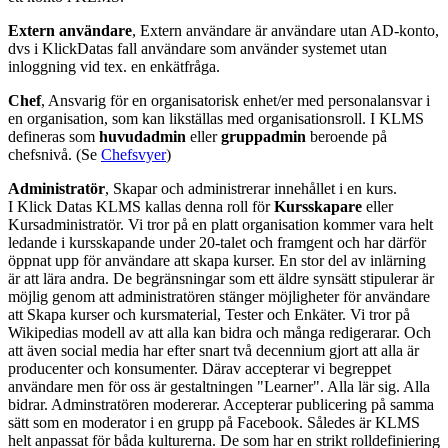
Extern användare
, Extern användare är användare utan AD-konto,
dvs i KlickDatas fall användare som använder systemet utan
inloggning vid tex. en enkätfråga.
Chef
, Ansvarig för en organisatorisk enhet/er med personalansvar i
en organisation, som kan likställas med organisationsroll. I KLMS
defineras som
huvudadmin
eller
gruppadmin
beroende på
chefsnivå. (Se
Chefsvyer
)
Administratör
, Skapar och administrerar innehållet i en kurs.
I Klick Datas KLMS kallas denna roll för
Kursskapare
eller
Kursadministratör. Vi tror på en platt organisation kommer vara helt
ledande i kursskapande under 20-talet och framgent och har därför
öppnat upp för användare att skapa kurser. En stor del av inlärning
är att lära andra. De begränsningar som ett äldre synsätt stipulerar är
möjlig genom att administratören stänger möjligheter för användare
att Skapa kurser och kursmaterial, Tester och Enkäter. Vi tror på
Wikipedias modell av att alla kan bidra och många redigerarar. Och
att även social media har efter snart två decennium gjort att alla är
producenter och konsumenter. Därav accepterar vi begreppet
användare men för oss är gestaltningen "Learner". Alla lär sig. Alla
bidrar. Adminstratören modererar. Accepterar publicering på samma
sätt som en moderator i en grupp på Facebook. Således är KLMS
helt anpassat för båda kulturerna. De som har en strikt rolldefiniering