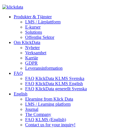
Produkter & Tjänster
LMS / Lärplattform
E-kurser
Solutions
Offentlig Sektor
Om KlickData
Nyheter
Verksamhet
Karriär
GDPR
Leveransinformation
FAQ
FAQ KlickData KLMS Svenska
FAQ KlickData KLMS English
FAQ KlickData generellt Svenska
English
Elearning from Klick Data
LMS / Learning platform
Journal
The Company
FAQ KLMS (English)
Contact us for your inquiry!