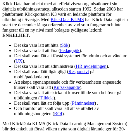
Klick Data har arbetat med att effektivisera organisationer i sin
digitala utbildningsstrategi alltsedan starten 1992. Sedan 2003 har
plattformen Klickportalen K3 varit en ledande plattform för
utbildning i Sverige. Med
KlickData KLMS
har Klick Data tagit sin
snart tre decennier långa erfarenhet av vad som fungerar och inte
fungerar till en ny nivå med bolagets tydligaste ledord:
ENKELHET
.
Det ska vara lätt att hitta (
Sök
)
Det ska vara lätt att lära (
Pedagogik
).
Det skall vara lätt att förstå systemet för admin och användare
(
UX
).
Det ska vara lätt att administrera (
HR-avdelningen
).
Det skall vara lätttillgängligt (
Responsivt
på
mobil/padda/dator).
Att skapa egenanpassade och för verksamheten anpassade
kurser skall vara lätt (
Kursskapande
).
Det ska vara lätt att skicka ut kurser till de som behöver gå
utbildningen (
Tilldela
).
Det skall vara lätt att följa upp (
Påminnelser
) .
Och framför allt skall vara lätt att se utfallet av
utbildningsbudgeten (
ROI
).
Med KlickData KLMS (Klick Data Learning Management System)
blir det enkelt att förstå vilken nytta som digitalt lärande ger för 20-