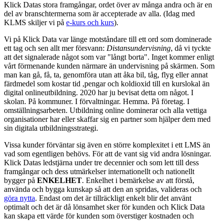
Klick Datas stora framgångar, ordet över av många andra och är en
del av branschtermerna som är accepterade av alla. (Idag med
KLMS skiljer vi på
e-kurs och kurs
).
Vi på Klick Data var länge motståndare till ett ord som dominerade
ett tag och sen allt mer försvann:
Distansundervisning
, då vi tyckte
att det signalerade något som var "långt borta". Inget kommer enligt
vårt förmenande kunden närmare än undervisning på skärmen. Som
man kan gå, få, ta, genomföra utan att åka bil, tåg, flyg eller annat
färdmedel som kostar tid ,pengar och koldioxid till en kurslokal än
digital onlineutbildning. 2020 har ju bevisat detta om något. I
skolan. På kommuner. I förvaltningar. Hemma. På företag. I
omställningsarbeten. Utbildning online dominerar och alla vettiga
organisationer har eller skaffar sig en partner som hjälper dem med
sin digitala utbildningsstrategi.
Vissa kunder förväntar sig även en större komplexitet i ett LMS än
vad som egentligen behövs. För att de vant sig vid andra lösningar.
Klick Datas ledstjärna under tre decennier och som lett till dess
framgångar och dess utmärkelser internationellt och nationellt
bygger på
ENKELHET
. Enkelhet i bemärkelse av att förstå,
använda och bygga kunskap så att den an spridas, valideras och
göra nytta
. Endast om det är tillräckligt enkelt blir det använt
optimalt och det är då lönsamhet sker för kunden och Klick Data
kan skapa ett värde för kunden som överstiger kostnaden och