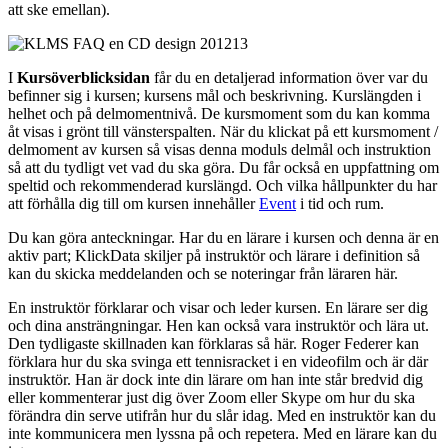
att ske emellan).
I
Kursöverblicksidan
får du en detaljerad information över var du
befinner sig i kursen; kursens mål och beskrivning. Kurslängden i
helhet och på delmomentnivå. De kursmoment som du kan komma
åt visas i grönt till vänsterspalten. När du klickat på ett kursmoment /
delmoment av kursen så visas denna moduls delmål och instruktion
så att du tydligt vet vad du ska göra. Du får också en uppfattning om
speltid och rekommenderad kurslängd. Och vilka hållpunkter du har
att förhålla dig till om kursen innehåller
Event
i tid och rum.
Du kan göra anteckningar. Har du en lärare i kursen och denna är en
aktiv part; KlickData skiljer på instruktör och lärare i definition så
kan du skicka meddelanden och se noteringar från läraren här.
En instruktör förklarar och visar och leder kursen. En lärare ser dig
och dina ansträngningar. Hen kan också vara instruktör och lära ut.
Den tydligaste skillnaden kan förklaras så här. Roger Federer kan
förklara hur du ska svinga ett tennisracket i en videofilm och är där
instruktör. Han är dock inte din lärare om han inte står bredvid dig
eller kommenterar just dig över Zoom eller Skype om hur du ska
förändra din serve utifrån hur du slår idag. Med en instruktör kan du
inte kommunicera men lyssna på och repetera. Med en lärare kan du