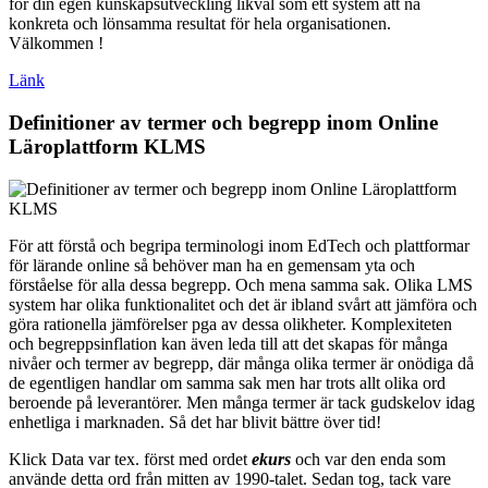
för din egen kunskapsutveckling likväl som ett system att nå
konkreta och lönsamma resultat för hela organisationen.
Välkommen !
Länk
Definitioner av termer och begrepp inom Online
Läroplattform KLMS
För att förstå och begripa terminologi inom EdTech och plattformar
för lärande online så behöver man ha en gemensam yta och
förståelse för alla dessa begrepp. Och mena samma sak. Olika LMS
system har olika funktionalitet och det är ibland svårt att jämföra och
göra rationella jämförelser pga av dessa olikheter. Komplexiteten
och begreppsinflation kan även leda till att det skapas för många
nivåer och termer av begrepp, där många olika termer är onödiga då
de egentligen handlar om samma sak men har trots allt olika ord
beroende på leverantörer. Men många termer är tack gudskelov idag
enhetliga i marknaden. Så det har blivit bättre över tid!
Klick Data var tex. först med ordet
ekurs
och var den enda som
använde detta ord från mitten av 1990-talet. Sedan tog, tack vare