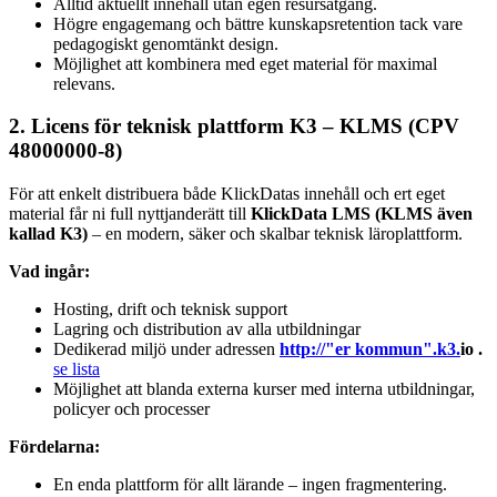
Alltid aktuellt innehåll utan egen resursåtgång.
Högre engagemang och bättre kunskapsretention tack vare
pedagogiskt genomtänkt design.
Möjlighet att kombinera med eget material för maximal
relevans.
2. Licens för teknisk plattform K3 – KLMS (CPV
48000000-8)
För att enkelt distribuera både KlickDatas innehåll och ert eget
material får ni full nyttjanderätt till
KlickData LMS (KLMS även
kallad K3)
– en modern, säker och skalbar teknisk läroplattform.
Vad ingår:
Hosting, drift och teknisk support
Lagring och distribution av alla utbildningar
Dedikerad miljö under adressen
http://"er kommun".k3.
io .
se lista
Möjlighet att blanda externa kurser med interna utbildningar,
policyer och processer
Fördelarna:
En enda plattform för allt lärande – ingen fragmentering.