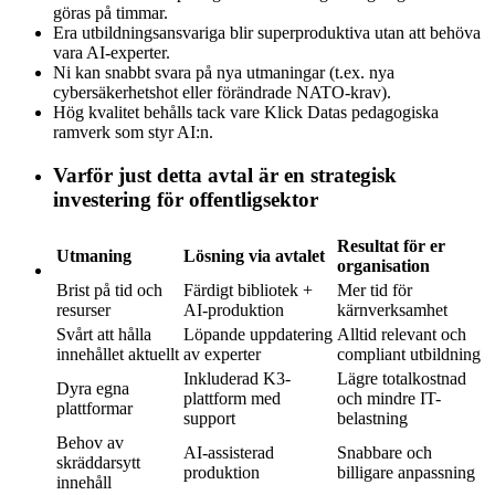
göras på timmar.
Era utbildningsansvariga blir superproduktiva utan att behöva
vara AI-experter.
Ni kan snabbt svara på nya utmaningar (t.ex. nya
cybersäkerhetshot eller förändrade NATO-krav).
Hög kvalitet behålls tack vare Klick Datas pedagogiska
ramverk som styr AI:n.
Varför just detta avtal är en strategisk
investering för offentligsektor
Resultat för er
Utmaning
Lösning via avtalet
organisation
Brist på tid och
Färdigt bibliotek +
Mer tid för
resurser
AI-produktion
kärnverksamhet
Svårt att hålla
Löpande uppdatering
Alltid relevant och
innehållet aktuellt
av experter
compliant utbildning
Inkluderad K3-
Lägre totalkostnad
Dyra egna
plattform med
och mindre IT-
plattformar
support
belastning
Behov av
AI-assisterad
Snabbare och
skräddarsytt
produktion
billigare anpassning
innehåll