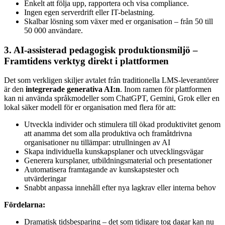
Enkelt att följa upp, rapportera och visa compliance.
Ingen egen serverdrift eller IT-belastning.
Skalbar lösning som växer med er organisation – från 50 till
50 000 användare.
3. AI-assisterad pedagogisk produktionsmiljö –
Framtidens verktyg direkt i plattformen
Det som verkligen skiljer avtalet från traditionella LMS-leverantörer
är den
integrerade generativa AI:n
. Inom ramen för plattformen
kan ni använda språkmodeller som ChatGPT, Gemini, Grok eller en
lokal säker modell för er organisation med flera för att:
Utveckla individer och stimulera till ökad produktivitet genom
att anamma det som alla produktiva och framåtdrivna
organisationer nu tillämpar: utrullningen av AI
Skapa individuella kunskapsplaner och utvecklingsvägar
Generera kursplaner, utbildningsmaterial och presentationer
Automatisera framtagande av kunskapstester och
utvärderingar
Snabbt anpassa innehåll efter nya lagkrav eller interna behov
Fördelarna:
Dramatisk tidsbesparing – det som tidigare tog dagar kan nu