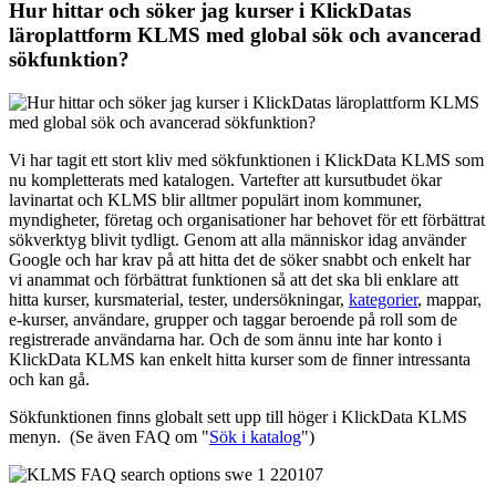
Hur hittar och söker jag kurser i KlickDatas
läroplattform KLMS med global sök och avancerad
sökfunktion?
Vi har tagit ett stort kliv med sökfunktionen i KlickData KLMS som
nu kompletterats med katalogen. Vartefter att kursutbudet ökar
lavinartat och KLMS blir alltmer populärt inom kommuner,
myndigheter, företag och organisationer har behovet för ett förbättrat
sökverktyg blivit tydligt. Genom att alla människor idag använder
Google och har krav på att hitta det de söker snabbt och enkelt har
vi anammat och förbättrat funktionen så att det ska bli enklare att
hitta kurser, kursmaterial, tester, undersökningar,
kategorier
, mappar,
e-kurser, användare, grupper och taggar beroende på roll som de
registrerade användarna har. Och de som ännu inte har konto i
KlickData KLMS kan enkelt hitta kurser som de finner intressanta
och kan gå.
Sökfunktionen finns globalt sett upp till höger i KlickData KLMS
menyn. (Se även FAQ om "
Sök i katalog
")