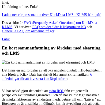
talet.
Utbildning online. Enkelt.
Ladda ner vår presentation över KlickData LMS : KLMS här i pdf
Dessa sidor är
FAQ /Frequenly Asked Questions) om KlickData
KLMS
. Vi har även
FAQ om det äldre Klickportalen K3
och
Generella FAQ om allmänna frågor
.
Länk
En kort sammanfattning av fördelar med elearning
och LMS
Det finns en rad fördelar av att öka andelen digitalt i HR-budgeten i
alla företag. Klick Data har skrivit bl.a annat skrivit artikeln
6
anledningar för att investera i en lärplattform
:
Vi har också gjort det enkelt att
mäta ROI
från ett generellt
perspektiv av utbildningsinsatser. Och då har vi inte tagit hänsyn till
de mjuka faktorerna av att dagens medarbetare vill och "kräver" att
företagen de är anställda i möjliggör karriärutveckling och att detta