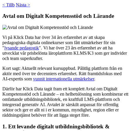
< Tillb
Nästa >
Avtal om Digitalt Kompetensstöd och Lärande
Vi på Klick Data har över 34 års erfarenhet av att skapa
pedagogiska digitala onlinekurser som fått utmärkelser för sin
"
lysande pedagogik
". Vi har över 23 års erfarenhet av att ha
utvecklat vår prisbelönta läroplattform KLMS/K3 som ger individer
och team superkrafter.
Kort sagt: Aktuellt relevant kursuppbud. Pålitlig plattform från en
aktör med över tre decenniers erfarenhet. Rätt framtidsfokus med
AI-expertis som
vunnit internationella utmärkelser
.
Därför har Klick Data tagit fram ett komplett Avtal om Digitalt
Kompetensstöd och Lärande – en helhetslösning som kombinerar ett
omfattande utbildningsbibliotek, en kraftfull LMS-plattform och
integrerad generativ AI. Avtalet är särskilt anpassat för offentlig
sektor och ger er allt ni i er kommun, myndighet, region eller er
räddningstjänst behöver för att ligga steget före.
1. Ett levande digitalt utbildningsbibliotek &