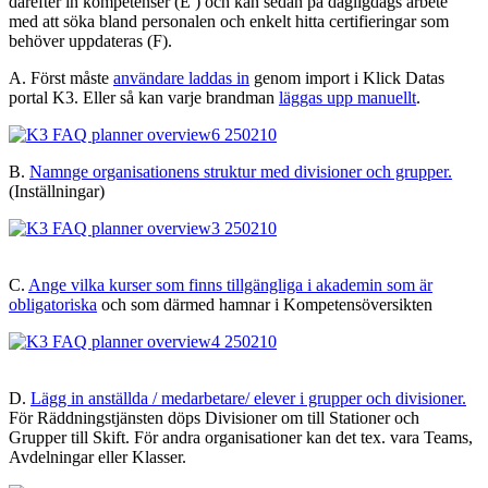
därefter in kompetenser (E ) och kan sedan på dagligdags arbete
med att söka bland personalen och enkelt hitta certifieringar som
behöver uppdateras (F).
A. Först måste
användare laddas in
genom import i Klick Datas
portal K3. Eller så kan varje brandman
läggas upp manuellt
.
B.
Namnge organisationens struktur med divisioner och grupper.
(Inställningar)
C.
Ange vilka kurser som finns tillgängliga i akademin som är
obligatoriska
och som därmed hamnar i Kompetensöversikten
D.
Lägg in anställda / medarbetare/ elever i grupper och divisioner.
För Räddningstjänsten döps Divisioner om till Stationer och
Grupper till Skift. För andra organisationer kan det tex. vara Teams,
Avdelningar eller Klasser.