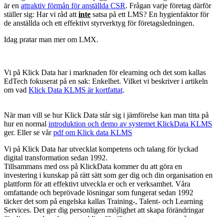
är en
attraktiv förmån för anställda CSR
. Frågan varje företag därför
ställer sig: Har vi råd att
inte
satsa på ett LMS? En hygienfaktor för
de anställda och ett effektivt styrverktyg för företagsledningen.
Idag pratar man mer om LMX.
Vi på Klick Data har i marknaden för elearning och det som kallas
EdTech fokuserat på en sak: Enkelhet. Vilket vi beskriver i artikeln
om vad
Klick Data KLMS är kortfattat
.
När man vill se hur Klick Data står sig i jämförelse kan man titta på
hur en normal
introduktion och demo av systemet KlickData KLMS
ger. Eller se vår
pdf om Klick data KLMS
Vi på Klick Data har utvecklat kompetens och talang för lyckad
digital transformation sedan 1992.
Tillsammans med oss på KlickData kommer du att göra en
investering i kunskap på rätt sätt som ger dig och din organisation en
plattform för att effektivt utveckla er och er verksamhet. Våra
omfattande och beprövade lösningar som fungerat sedan 1992
täcker det som på engelska kallas Training-, Talent- och Learning
Services. Det ger dig personligen möjlighet att skapa förändringar