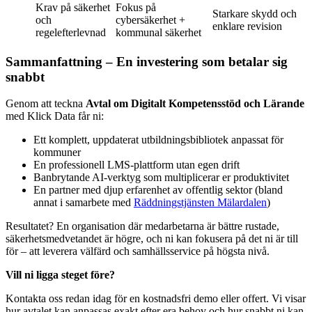
Krav på säkerhet
Fokus på
Starkare skydd och
och
cybersäkerhet +
enklare revision
regelefterlevnad
kommunal säkerhet
Sammanfattning – En investering som betalar sig
snabbt
Genom att teckna
Avtal om Digitalt Kompetensstöd och Lärande
med Klick Data får ni:
Ett komplett, uppdaterat utbildningsbibliotek anpassat för
kommuner
En professionell LMS-plattform utan egen drift
Banbrytande AI-verktyg som multiplicerar er produktivitet
En partner med djup erfarenhet av offentlig sektor (bland
annat i samarbete med
Räddningstjänsten Mälardalen
)
Resultatet? En organisation där medarbetarna är bättre rustade,
säkerhetsmedvetandet är högre, och ni kan fokusera på det ni är till
för – att leverera välfärd och samhällsservice på högsta nivå.
Vill ni ligga steget före?
Kontakta oss redan idag för en kostnadsfri demo eller offert. Vi visar
hur avtalet kan anpassas exakt efter era behov och hur snabbt ni kan