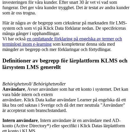
investeringen för våra kunder. Efter snart 30 år vet vi vad som
fungerar. Det ger våra kunder trygghet. Det är testat av andra kunder
som är oss trogna.
Här är några av de begrepp som cirkulerar på marknaden för LMS-
system och som vi på Klick Data förklarar nedan. De specifeiceras
många gånger i upphandlingar.
Vi har också
en omfattande förklaring på engelska av termer och
terminlogi inom e-learning
som kompletterar denna sida med
mängder av begrepp och mer förklaringar och förtydlingar.
Definitioner av begrepp för lärplattform KLMS och
lärsystem LMS generellt
Behörighetsroll/ Behörighetsroller
Användare
, Avser användare som har ett konto i systemet. Det kan
vara både intern och extern
användare. Klick Data kallar användare Learner på engelska då ett
lika bra ord saknas i Sverige och då det mer neutrala "Användare"
är accepterat som branschstandard.
Intern användare
, Intern användare är en användare med AD-
konto (Active Directory*) eller specifikt i Klick Datas lärplattform
ett konto i KLMS.