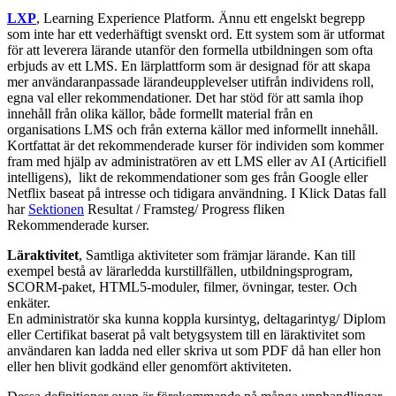
LXP
, Learning Experience Platform. Ännu ett engelskt begrepp
som inte har ett vederhäftigt svenskt ord. Ett system som är utformat
för att leverera lärande utanför den formella utbildningen som ofta
erbjuds av ett LMS. En lärplattform som är designad för att skapa
mer användaranpassade lärandeupplevelser utifrån individens roll,
egna val eller rekommendationer. Det har stöd för att samla ihop
innehåll från olika källor, både formellt material från en
organisations LMS och från externa källor med informellt innehåll.
Kortfattat är det rekommenderade kurser för individen som kommer
fram med hjälp av administratören av ett LMS eller av AI (Articifiell
intelligens), likt de rekommendationer som ges från Google eller
Netflix baseat på intresse och tidigara användning. I Klick Datas fall
har
Sektionen
Resultat / Framsteg/ Progress fliken
Rekommenderade kurser.
Läraktivitet
, Samtliga aktiviteter som främjar lärande. Kan till
exempel bestå av lärarledda kurstillfällen, utbildningsprogram,
SCORM-paket, HTML5-moduler, filmer, övningar, tester. Och
enkäter.
En administratör ska kunna koppla kursintyg, deltagarintyg/ Diplom
eller Certifikat baserat på valt betygsystem till en läraktivitet som
användaren kan ladda ned eller skriva ut som PDF då han eller hon
eller hen blivit godkänd eller genomfört aktiviteten.