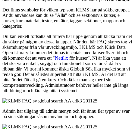
Det finns symboler för vilken typ som KLMS har på sökbegreppet.
Är du användare kan du se "Alla" och se sektionsvis kurser, e-
kurser, kursmaterial, tester, enkäter, taggar, sektioner, mappar och
kategorier.
Du kan enkelt fortsätta att filtrera här uppe genom att klicka fram det
du söker på någon av dessa knappar. När den här FAQ skrevs tog vi
skärmdumpar från vår utvecklingsmiljö. I KLMS och Klick Data
Open Library kommer det finnas tusentals med kurser över tid och
då kommer det att vara ett "
Netflix
för kurser". Ni är lika vana att
det ska vara enkelt, snyggt och funktionellt som vi är så då la vi
ribban där. Vi tror ni kommer älska Globalt Sök lika mycket som vi
redan gör. Det är således superlätt att hitta i KLMS. Är det lätt att
hitta är det lätt att gå en kurs. Och då lär man sig mer i sin
kompetensutveckling. Administratörer behöver heller inte gå långa
utbildningar och lära sig hitta i systemet.
Admin har tillgång till admin menyn och får ännu fler typer av svar
på sina sökningar såsom användare och grupper.