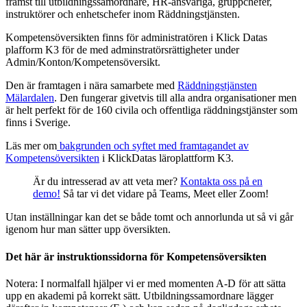
främst till utbildningssamordnare, HR-ansvariga, gruppchefer,
instruktörer och enhetschefer inom Räddningstjänsten.
Kompetensöversikten finns för administratören i Klick Datas
plafform K3 för de med adminstratörsrättigheter under
Admin/Konton/Kompetensöversikt.
Den är framtagen i nära samarbete med
Räddningstjänsten
Mälardalen
. Den fungerar givetvis till alla andra organisationer men
är helt perfekt för de 160 civila och offentliga räddningstjänster som
finns i Sverige.
Läs mer om
bakgrunden och syftet med framtagandet av
Kompetensöversikten
i KlickDatas läroplattform K3.
Är du intresserad av att veta mer?
Kontakta oss på en
demo!
Så tar vi det vidare på Teams, Meet eller Zoom!
Utan inställningar kan det se både tomt och annorlunda ut så vi går
igenom hur man sätter upp översikten.
Det här är instruktionssidorna för Kompetensöversikten
Notera: I normalfall hjälper vi er med momenten A-D för att sätta
upp en akademi på korrekt sätt. Utbildningssamordnare lägger