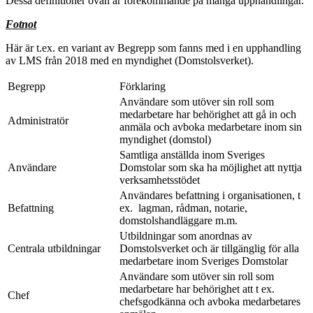
Dessa definitioner ovan är förekommande på många upphandlingar.
Fotnot
Här är t.ex. en variant av Begrepp som fanns med i en upphandling
av LMS från 2018 med en myndighet (Domstolsverket).
Begrepp
Förklaring
Användare som utöver sin roll som
medarbetare har behörighet att gå in och
Administratör
anmäla och avboka medarbetare inom sin
myndighet (domstol)
Samtliga anställda inom Sveriges
Användare
Domstolar som ska ha möjlighet att nyttja
verksamhetsstödet
Användares befattning i organisationen, t
Befattning
ex. lagman, rådman, notarie,
domstolshandläggare m.m.
Utbildningar som anordnas av
Centrala utbildningar
Domstolsverket och är tillgänglig för alla
medarbetare inom Sveriges Domstolar
Användare som utöver sin roll som
medarbetare har behörighet att t ex.
Chef
chefsgodkänna och avboka medarbetares