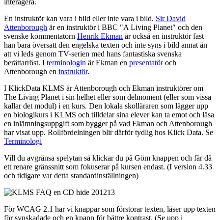
interagera.
En instruktör kan vara i bild eller inte vara i bild.
Sir David
Attenborough
är en instruktör i BBC "A Living Planet" och den
svenske kommentatorn
Henrik Ekman
är också en instruktör fast
han bara översatt den engelska texten och inte syns i bild annat än
att vi leds genom TV-serien med hans fantastiska svenska
berättarröst. I
terminologin
är Ekman en
presentatör
och
Attenborough en
instruktör
.
I KlickData KLMS är Attenborough och Ekman instruktörer om
The Living Planet i sin helhet eller som delmoment (eller som vissa
kallar det modul) i en kurs. Den lokala skolläraren som lägger upp
en biologikurs i KLMS och tilldelar sina elever kan ta emot och läsa
en inlämningsuppgift som bygger på vad Ekman och Attenborough
har visat upp. Rollfördelningen blir därför tydlig hos Klick Data. Se
Terminologi
Vill du avgränsa spelytan så klickar du på Göm knappen och får då
ett renare gränssnitt som fokuserar på kursen endast. (I version 4.33
och tidigare var detta standardinställningen)
För WCAG 2.1 har vi knappar som förstorar texten, läser upp texten
för synskadade och en knapp för bättre kontrast. (Se upp i