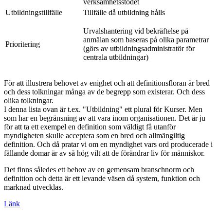
verksamhetsstödet
Utbildningstillfälle
Tillfälle då utbildning hålls
Urvalshantering vid bekräftelse på
anmälan som baseras på olika parametrar
Prioritering
(görs av utbildningsadministratör för
centrala utbildningar)
För att illustrera behovet av enighet och att definitionsfloran är bred
och dess tolkningar många av de begrepp som existerar. Och dess
olika tolkningar.
I denna lista ovan är t.ex. "Utbildning" ett plural för Kurser. Men
som har en begränsning av att vara inom organisationen. Det är ju
för att ta ett exempel en definition som väldigt få utanför
myndigheten skulle acceptera som en bred och allmängiltig
definition. Och då pratar vi om en myndighet vars ord producerade i
fällande domar är av så hög vilt att de förändrar liv för människor.
Det finns således ett behov av en gemensam branschnorm och
definition och detta är ett levande väsen då system, funktion och
marknad utvecklas.
Länk