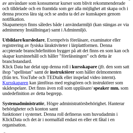
av användare som konsumerar kurser som blivit rekommenderade
och tilldelade och en framtida som ger alla möjlighet att skapa och i
denna process lära sig och se andra ta del av kunskapen genom
notifikation.
Skapamenyn finns således både i användarmiljö (kan stängas av via
adminmeny Inställningar) samt i Adminmiljö.
Utbildare/kursledare
, Exempelvis föreläsare, examinator eller
registrering av fysiska läraktiviteter i lärplattformen. Denna
accpterade branschdefinition bygger på att det finns en som kan och
skapar kursinnehåll och håller "föreläsningen" och detta är
branchstandard.
Klick Data har delat upp denna roll i
kursskapare
(jfr. den som satt
ihop "spellistan" samt de
instruktörer
som håller delmomenten
(från tex. YouTube och TEDtalk eller inspelad video internt).
Kursskaparen
kan jämföras med regisgören och instruktörer som
skådespelare. Det finns även roll som uppläsare/
speaker mm.
som
undedefinition av detta begrepp.
Systemadministratör
, Högre administratörsbehörighet. Hanterar
behörigheter och konton samt
funktioner i systemet. Denna roll defineras som huvudadmin i
KlickData och det är i normalfall endast en eller ett fåtal i en
organisation.