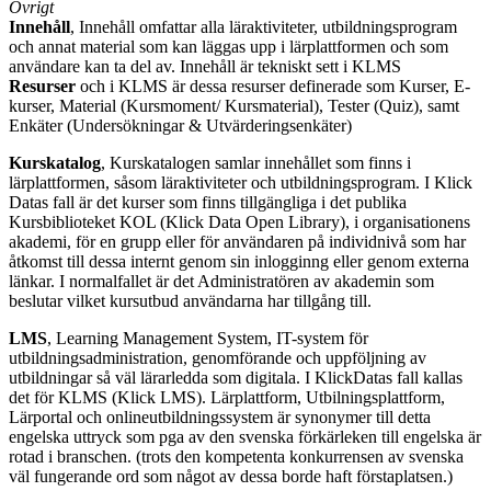
Övrigt
Innehåll
, Innehåll omfattar alla läraktiviteter, utbildningsprogram
och annat material som kan läggas upp i lärplattformen och som
användare kan ta del av. Innehåll är tekniskt sett i KLMS
Resurser
och i KLMS är dessa resurser definerade som Kurser, E-
kurser, Material (Kursmoment/ Kursmaterial), Tester (Quiz), samt
Enkäter (Undersökningar & Utvärderingsenkäter)
Kurskatalog
, Kurskatalogen samlar innehållet som finns i
lärplattformen, såsom läraktiviteter och utbildningsprogram. I Klick
Datas fall är det kurser som finns tillgängliga i det publika
Kursbiblioteket KOL (Klick Data Open Library), i organisationens
akademi, för en grupp eller för användaren på individnivå som har
åtkomst till dessa internt genom sin inlogginng eller genom externa
länkar. I normalfallet är det Administratören av akademin som
beslutar vilket kursutbud användarna har tillgång till.
LMS
, Learning Management System, IT-system för
utbildningsadministration, genomförande och uppföljning av
utbildningar så väl lärarledda som digitala. I KlickDatas fall kallas
det för KLMS (Klick LMS). Lärplattform, Utbilningsplattform,
Lärportal och onlineutbildningssystem är synonymer till detta
engelska uttryck som pga av den svenska förkärleken till engelska är
rotad i branschen. (trots den kompetenta konkurrensen av svenska
väl fungerande ord som något av dessa borde haft förstaplatsen.)